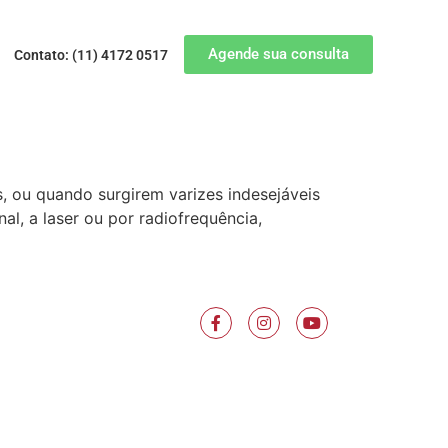
Agende sua consulta
Contato: (11) 4172 0517
s, ou quando surgirem varizes indesejáveis
al, a laser ou por radiofrequência,